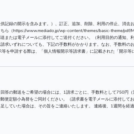
提供記録の開示を含みます。）、訂正、追加、削除、利用の停止、消去
ww.mediado.jp/wp-content/themes/basic-theme/pdf/M
郵送または電子メールに添付してご送付ください。（利用目的の通知、
示請求いずれについても、下記の手数料がかかります。なお、手数料の
示等を申請する際は、「個人情報開示等請求書」に記載された「開示等
回答の郵送をご希望の場合には、1請求ごとに、手数料として750円（
は郵便定額小為替をご同封ください。（請求書を電子メールに添付して
足していた場合は、その旨をご連絡いたします。 連絡後、1週間を経